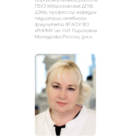
образовательной работе
ГБУЗ «Морозовская ДГКБ
ДЗМ», профессор кафедры
педиатрии лечебного
факультета ФГАОУ ВО
«РНИМУ им. Н.И. Пирогова»
Минздрава России, д.м.н.