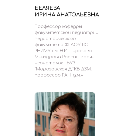
БЕЛЯЕВА
ИРИНА АНАТОЛЬЕВНА
Профессор кафедры
факультетской педиатрии
педиатрического
факультета ФГАОУ ВО
РНИМУ им. Н.И. Пирогова
Минздрава России, врач-
неонатолог ГБУЗ
"Морозовская ДГКБ ДЗМ,
профессор РАН, д.м.н.