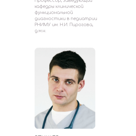
Профессор, заведующий
кафедры клинической
функциональной
диагностики в педиатрии
РНИМУ им. Н.И. Пирогова,
д.м.н.